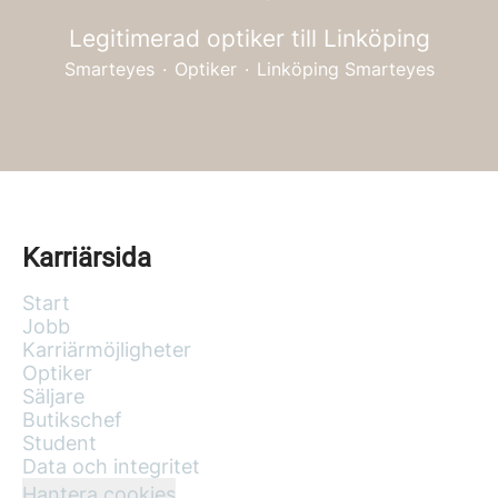
Legitimerad optiker till Linköping
Smarteyes
·
Optiker
·
Linköping Smarteyes
Karriärsida
Start
Jobb
Karriärmöjligheter
Optiker
Säljare
Butikschef
Student
Data och integritet
Hantera cookies