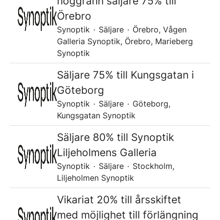
noggrann säljare 75% till
Örebro
Synoptik
·
Säljare
·
Örebro, Vågen
Galleria Synoptik, Örebro, Marieberg
Synoptik
Säljare 75% till Kungsgatan i
Göteborg
Synoptik
·
Säljare
·
Göteborg,
Kungsgatan Synoptik
Säljare 80% till Synoptik
Liljeholmens Galleria
Synoptik
·
Säljare
·
Stockholm,
Liljeholmen Synoptik
Vikariat 20% till årsskiftet
med möjlighet till förlängning