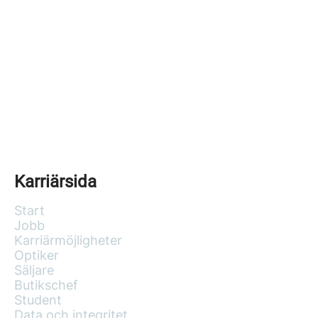
Karriärsida
Start
Jobb
Karriärmöjligheter
Optiker
Säljare
Butikschef
Student
Data och integritet