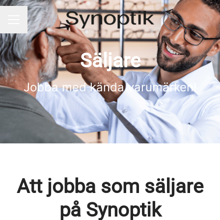
KARRIÄRMENY
Säljare
Jobba med kända varumärken!
Att jobba som säljare
på Synoptik