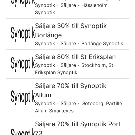
Synoptik
·
Säljare
·
Hässleholm
Synoptik
Säljare 30% till Synoptik
Borlänge
Synoptik
·
Säljare
·
Borlänge Synoptik
Säljare 80% till St Eriksplan
Synoptik
·
Säljare
·
Stockholm, St
Eriksplan Synoptik
Säljare 70% till Synoptik
Allum
Synoptik
·
Säljare
·
Göteborg, Partille
Allum Smarteyes
Säljare 70% till Synoptik Port
73