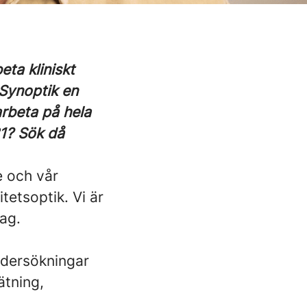
ta kliniskt
 Synoptik en
 arbeta på hela
31? Sök då
e och vår
tetsoptik. Vi är
dag.
undersökningar
ätning,