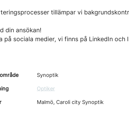
ryteringsprocesser tillämpar vi bakgrundskontr
 din ansökan!
a på sociala medier, vi finns på LinkedIn och
sområde
Synoptik
ning
Optiker
r
Malmö, Caroli city Synoptik