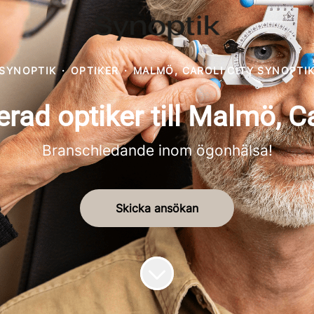
SYNOPTIK
·
OPTIKER
·
MALMÖ, CAROLI CITY SYNOPTI
rad optiker till Malmö, Ca
Branschledande inom ögonhälsa!
Skicka ansökan