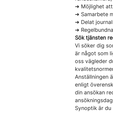
➜ Möjlighet at
➜ Samarbete me
➜ Delat journa
➜ Regelbundna 
Sök tjänsten re
Vi söker dig s
är något som li
oss vägleder du
kvalitetsnorme
Anställningen är
enligt överensk
din ansökan red
ansökningsdag. 
Synoptik är du