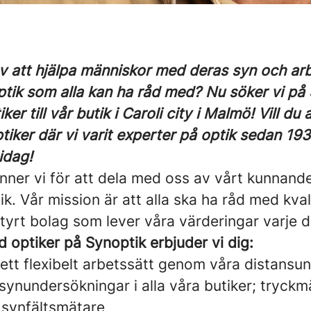
v att hjälpa människor med deras syn och arbe
ptik som alla kan ha råd med? Nu söker vi på
ker till vår butik i Caroli city i Malmö! Vill du
tiker där vi varit experter på optik sedan 19
idag!
nner vi för att dela med oss av vårt kunnand
ik. Vår mission är att alla ska ha råd med kvali
tyrt bolag som lever våra värderingar varje 
 optiker på Synoptik erbjuder vi dig:
l ett flexibelt arbetssätt genom våra distans
ynundersökningar i alla våra butiker; tryckm
synfältsmätare