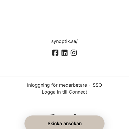
synoptik.se/
Inloggning för medarbetare
·
SSO
Logga in till Connect
Skicka ansökan
Rekryteringsverktyg
från Teamtailor