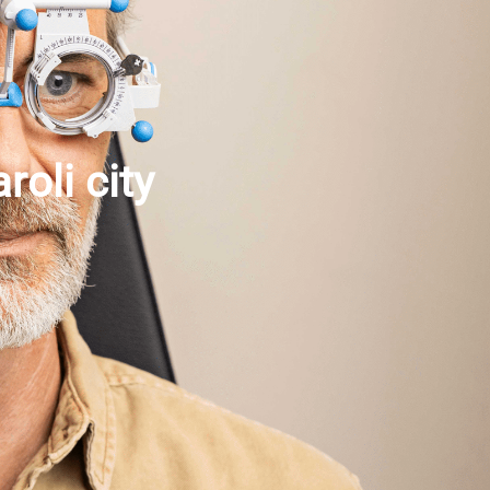
K
roli city