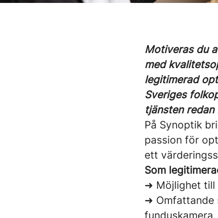
Motiveras du a
med kvalitetso
legitimerad opti
Sveriges folkop
tjänsten redan 
På Synoptik bri
passion för opt
ett värderingss
Som legitimerad
➜ Möjlighet til
➜ Omfattande s
funduskamera, 