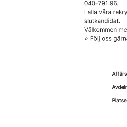
040-791 96.
I alla våra rek
slutkandidat.
Välkommen med
⭐ Följ oss gärn
Affär
Avdel
Platse