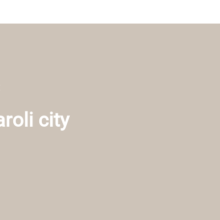
K
roli city