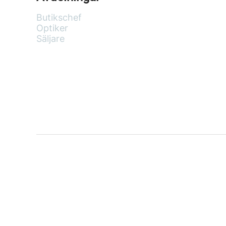
Butikschef
Optiker
Säljare