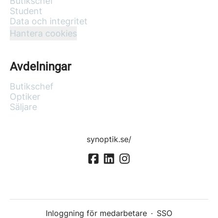
Butikschef
Student
Data och integritet
Hantera cookies
Avdelningar
Butikschef
Optiker
Säljare
synoptik.se/
Inloggning för medarbetare
·
SSO