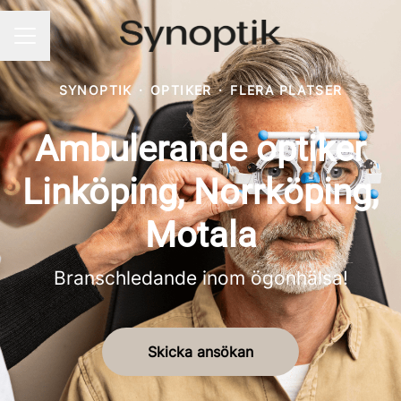
KARRIÄRMENY
SYNOPTIK
·
OPTIKER
·
FLERA PLATSER
Ambulerande optiker
Linköping, Norrköping,
Motala
Branschledande inom ögonhälsa!
Skicka ansökan