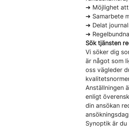
➜ Möjlighet at
➜ Samarbete me
➜ Delat journa
➜ Regelbundna 
Sök tjänsten re
Vi söker dig s
är något som li
oss vägleder du
kvalitetsnorme
Anställningen är
enligt överensk
din ansökan red
ansökningsdag. 
Synoptik är du