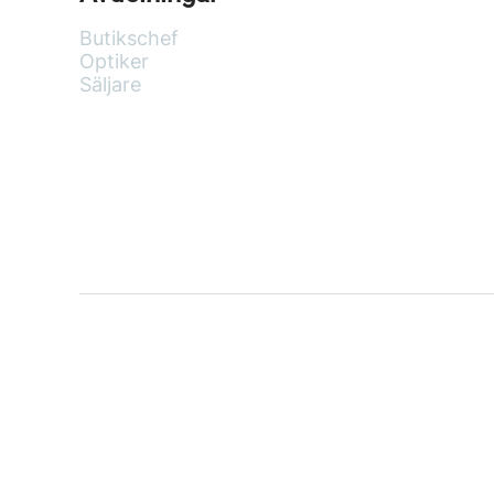
Butikschef
Optiker
Säljare