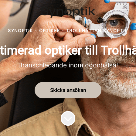
SYNOPTIK
·
OPTIKER
·
TROLLHÄTTAN SYNOPTIK
timerad optiker till Trollh
Branschledande inom ögonhälsa!
Skicka ansökan