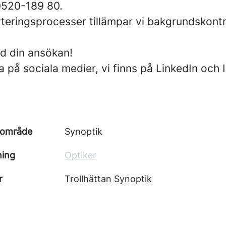
0520-189 80.
ryteringsprocesser tillämpar vi bakgrundskontr
 din ansökan!
a på sociala medier, vi finns på LinkedIn och
sområde
Synoptik
ning
Optiker
r
Trollhättan Synoptik