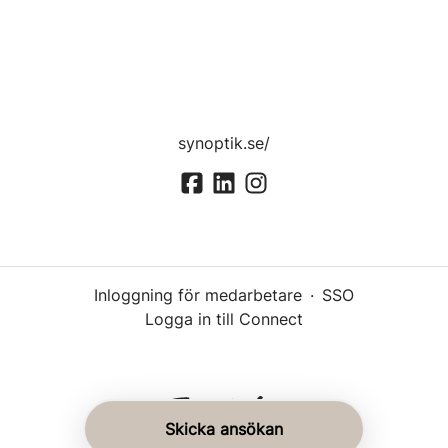
synoptik.se/
Inloggning för medarbetare
·
SSO
Logga in till Connect
Skicka ansökan
Rekryteringsverktyg
från Teamtailor