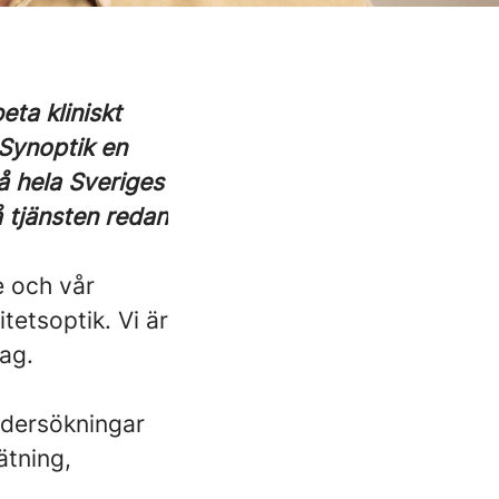
ta kliniskt
 Synoptik en
på hela Sveriges
å tjänsten redan
e och vår
tetsoptik. Vi är
dag.
undersökningar
ätning,