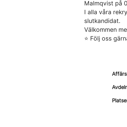
Malmqvist på 
I alla våra rek
slutkandidat.
Välkommen med
⭐ Följ oss gärn
Affär
Avdel
Platse