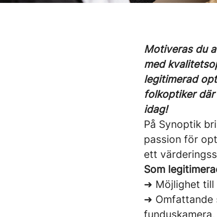
Motiveras du a
med kvalitetso
legitimerad opti
folkoptiker där
idag!
På Synoptik bri
passion för opt
ett värderingss
Som legitimerad
➜ Möjlighet til
➜ Omfattande s
funduskamera, 