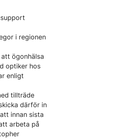
 support
egor i regionen
 att ögonhälsa
ad optiker hos
r enligt
ed tillträde
skicka därför in
att innan sista
att arbeta på
topher