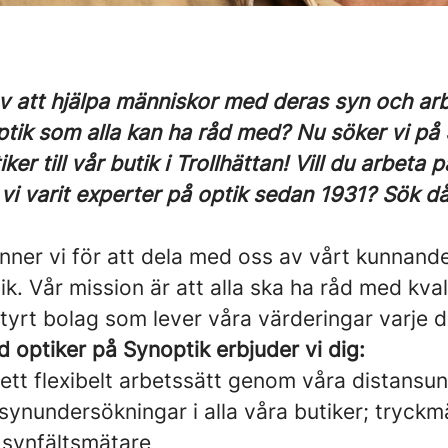
v att hjälpa människor med deras syn och arbe
ptik som alla kan ha råd med? Nu söker vi på
ker till vår butik i Trollhättan! Vill du arbeta 
 vi varit experter på optik sedan 1931? Sök d
nner vi för att dela med oss av vårt kunnand
ik. Vår mission är att alla ska ha råd med kvali
tyrt bolag som lever våra värderingar varje 
 optiker på Synoptik erbjuder vi dig:
l ett flexibelt arbetssätt genom våra distans
ynundersökningar i alla våra butiker; tryckm
synfältsmätare